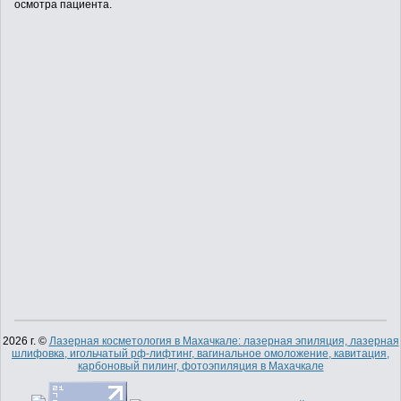
осмотра пациента.
АКЦИИ
ВОПРОСЫ И ОТВЕТЫ
КОНТАКТЫ
2026 г. ©
Лазерная косметология в Махачкале: лазерная эпиляция, лазерная
шлифовка, игольчатый рф-лифтинг, вагинальное омоложение, кавитация,
карбоновый пилинг, фотоэпиляция в Махачкале