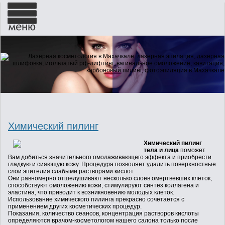
ГЛАВНАЯ
О НАС
Химический пилинг
НОВОСТИ
Химический пилинг
тела и лица
поможет
Вам добиться значительного омолаживающего эффекта и приобрести
УСЛУГИ
гладкую и сияющую кожу. Процедура позволяет удалить поверхностные
слои эпителия слабыми растворами кислот.
Они равномерно отшелушивают несколько слоев омертвевших клеток,
способствуют омоложению кожи, стимулируют синтез коллагена и
эластина, что приводит к возникновению молодых клеток.
ГАЛЕРЕЯ
Использование химического пилинга прекрасно сочетается с
применением других косметических процедур.
Показания, количество сеансов, концентрация растворов кислоты
определяются врачом-косметологом нашего салона только после