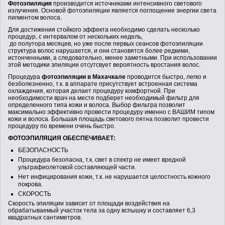
Фотоэпиляция
производится источниками интенсивного светового
АКЦИИ
излучения. Основой фотоэпиляции является поглощение энергии света
пигментом волоса.
Для достижения стойкого эффекта необходимо сделать несколько
процедур, с интервалом от нескольких недель,
до полутора месяцев, но уже после первых сеансов фотоэпиляции
ВОПРОСЫ И ОТВЕТЫ
структура волос нарушается, и они становятся более редкими,
истонченными, а следовательно, менее заметными. При использовании
этой методики эпиляции отсутсвует вероятность вростания волос.
Процедура
фотоэпиляции в Махачкале
проводится быстро, легко и
КОНТАКТЫ
безболезненно, т.к. в аппарате присутствует встроенная система
охлаждения, которая делает процедуру комфортной. При
необходимости врач на месте подберет необходимый фильтр для
определенного типа кожи и волоса. Выбор фильтра позволит
максимально эффективно провести процедуру именно с ВАШИМ типом
кожи и волоса. Большая площадь светового пятна позволит провести
процедуру по времени очень быстро.
ФОТОЭПИЛЯЦИЯ ОБЕСПЕЧИВАЕТ:
БЕЗОПАСНОСТЬ
Процедура безопасна, т.к. свет в спектр не имеет вредной
ультрафиолетовой составляющей части.
Нет инфицирования кожи, т.к. не нарушается целостность кожного
покрова.
СКОРОСТЬ
Скорость эпиляции зависит от площади воздействия на
обрабатываемый участок тела за одну вспышку и составляет 6,3
квадратных сантиметров.