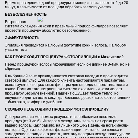
Время проведения одной процедуры эпиляции составляет от 2 до 20
минут, в зависимости от площади обрабатываемого участка.
БЕЗБОЛЕЗНЕННОСТЬ
Встроенная
система охлаждения кожи и правильный подбор фильтров позволяет
провести процедуру абсолютно безболезненно.
ЭФФЕКТИВНОСТЬ
Эпиляция проводится на любым фототипе кожи и волоса. На любом
участке тела.
КАК ПРОИСХОДИТ ПРОЦЕДУРА ФОТОЭПИЛЯЦИИ в Махачкале?
Перед процедурой волосы укорачивают, если он длиннее 3-4мм, но не
сбривают.
К выбранной зоне прикладывается световая насадка и производится
световой импульс. Для каждого клиента настраиваются параметры,
используются специальные фильтры для определенного типа кожи и
волос. Помимо того, встроенная система охлаждения кожи делает
процедуру безболезненной. Пациент ощущает легкое тепло, но
ощущение длится долю секунды. Большое достоинство фотоэпиляции
– быстрота, комфорт и удобство.
СКОЛЬКО НЕОБХОДИМО ПРОЦЕДУР ФОТОЭПИЛЯЦИИ?
Для достижения желаемых результатов необходимо несколько
процедур (от 3 до 6). Интервал между ними зависит от срока роста
вашего волоса. Как правило, на лице - это 14-21 день, на ногах месяц-
полтора. Один из эффектов фотоэпиляции – истончение волоса и
замедление периода его роста , поэтому перерыв между процедурами