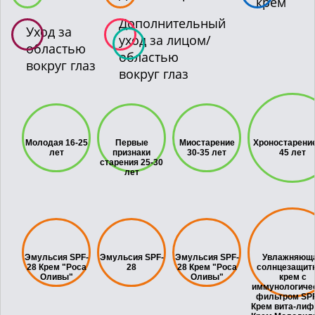
крем
АКЦИИ
Дополнительный
Уход за
уход за лицом/
областью
областью
вокруг глаз
ВОПРОСЫ И ОТВЕТЫ
вокруг глаз
КОНТАКТЫ
Молодая 16-25
Первые
Миостарение
Хроностарение
лет
признаки
30-35 лет
45 лет
старения 25-30
лет
Эмульсия SPF-
Эмульсия SPF-
Эмульсия SPF-
Увлажняющ
28 Крем "Роса
28
28 Крем "Роса
солнцезащит
Оливы"
Оливы"
крем с
иммунологиче
фильтром SPF
Крем вита-лиф