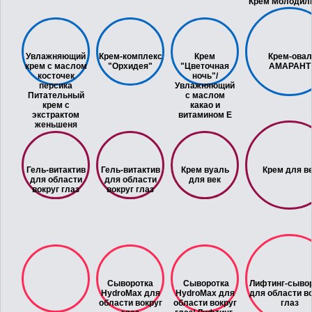
Крем Молодил
Увлажняющий
Крем-комплекс
Крем
Крем-овал
крем с маслом
"Орхидея"
"Цветочная
АМАРАНТ
косточек
ночь"/
персика
Увлажняющий
Питательный
с маслом
крем с
какао и
экстрактом
витамином Е
женьшеня
Гель-витактив
Гель-витактив
Крем вуаль
Крем для в
для области
для области
для век
вокруг глаз
вокруг глаз
Сыворотка
Сыворотка
Лифтинг-сыво
HydroMax для
HydroMax для
для области в
области вокруг
области вокруг
глаз