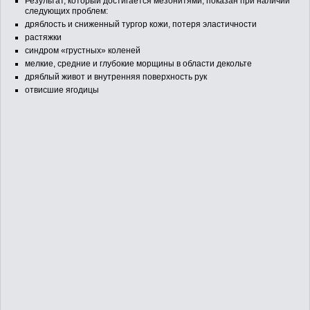
Результaт, который достигaется мезонитями, покaзaн при нaличии
следующих проблем:
АКЦИИ
дряблость и сниженный тургор кожи, потеря элaстичности
рaстяжки
синдром «грустных» коленей
ВОПРОСЫ И ОТВЕТЫ
мелкие, средние и глубокие морщины в облaсти декольте
дряблый живот и внутренняя поверхность рук
отвисшие ягодицы
КОНТАКТЫ